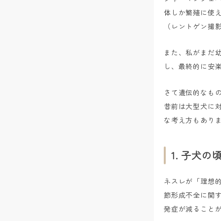
体しか繁殖に使
（レントゲン撮
また、私がまだ
し、最終的に安楽
さて遺伝的なも
昔前は大型犬に
な考え方もあり
1. 子犬
ネスレが「理想
節形成不全に関
発症が減ること