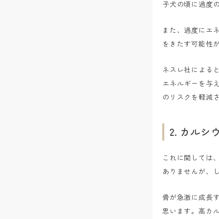
子犬の頃に過度
また、過度にエ
をきたす可能性
ネスレ社による
エネルギーを与
のリスクを軽減
2. カル
これに関しては
ありませんが、
骨が急激に成長
思います。高カ