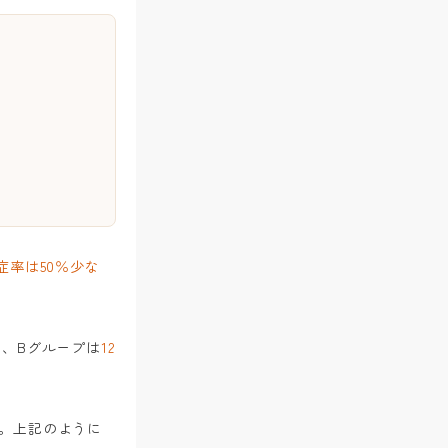
症率は50％少な
、Bグループは
12
。上記のように