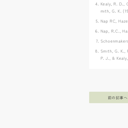
Kealy, R. D., 
mith, G. K. (1
Nap RC, Hazew
Nap, R.C., Ha
Schoenmakers 
Smith, G. K., 
P. J., & Kealy
前の記事へ