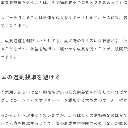
の栄養を摂取させることは、股関節形成不全のリスクを高めることに
ネルギーを与えることは急速な成長をサポートします。その結果、骨
が高くなります。
と、成長速度を制限したとしても、成犬時のサイズには影響がないそ
えることをせず、体型を維持し、緩やかな成長を促すことが、股関節
させます。
シウムの過剰摂取を避ける
、子犬用、あるいは全年齢段階対応の総合栄養食を給与していれば問
しばしばカルシウムのサプリメントを添加する大型犬のオーナー様が
するからという理由かと思いますが、これは全くの逆効果なのは今で
ルシウム食を摂取することで、骨の形成異常や関節の変形などが認め