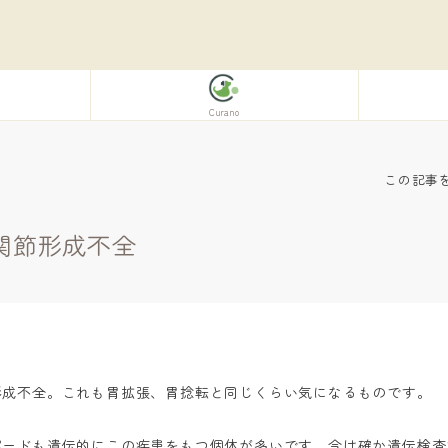
Curano
この記事
関節形成不全
3
形成不全。これも胃拡張、胃捻転と同じくらい気になるものです。
パードも遺伝的にこの疾患をもつ個体が多いです。今は確か遺伝検査