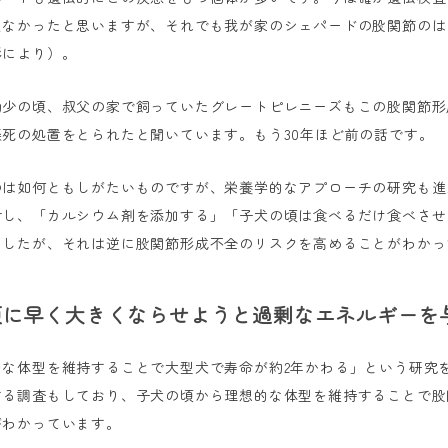
えなかったと思いますが、それでも我が家のシェパードの股関節のは
影により）。
幼少の頃、叔父の家で飼っていたグレートピレニーズもこの股関節形
死の処置をとられたと聞いています。もう30年ほど前の話です。
のは如何ともしがたいものですが、栄養学的なアプローチの研究も進
対し、「カルシウム剤を添加する」「子犬の頃は食べるだけ食べさせ
ましたが、それは逆に股関節形成不全のリスクを高めることがわかっ
の頃に早く大きくならせようと過剰なエネルギーを
的な体型を維持することで大型犬で寿命が約2年かわる」という研究
する調査もしており、子犬の頃から理想的な体型を維持することで股
がわかっています。