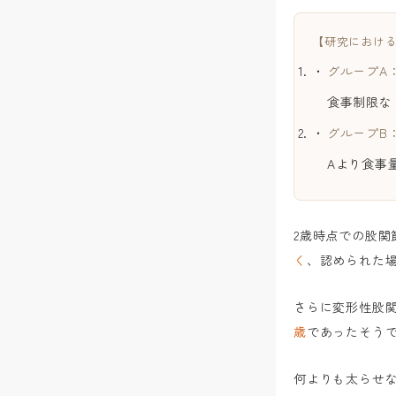
【研究におけ
グループA
食事制限な
グループB
Aより食事
2歳時点での股関
く
、認められた
さらに変形性股関
歳
であったそう
何よりも太らせ