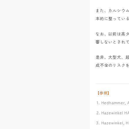
また、カルシウ
本的に整ってい
なお、以前は高
響しないとされ
是非、大型犬、
成不全のリスク
【参照】
Hedhammer, A.
Hazewinkel H
Hazewinkel, H