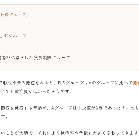
る比較グループ】
：
しのグループ
：
量を25％減らした食事制限グループ
節形成不全の発症をみると、BのグループはAのグループに比べて
発
場合でも重症度が低かったそうです。
節症を発症する年齢が、Aグループは中央値が6歳であったのに対し
です。
ないことが大切で、それにより発症率や予後も大きく変わってきます