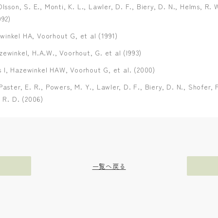
Olsson, S. E., Monti, K. L., Lawler, D. F., Biery, D. N., Helms, R. 
992)
inkel HA, Voorhout G, et al (1991)
zewinkel, H.A.W., Voorhout, G. et al (l993)
I, Hazewinkel HAW, Voorhout G, et al. (2000)
Paster, E. R., Powers, M. Y., Lawler, D. F., Biery, D. N., Shofer, 
, R. D. (2006)
一覧へ戻る